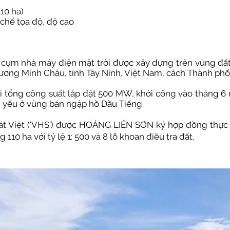
110 ha)
chế tọa độ, độ cao
t cụm nhà máy điện mặt trời được xây dựng trên vùng đấ
ương Minh Châu, tỉnh Tây Ninh, Việt Nam, cách Thành ph
 tổng công suất lắp đặt 500 MW, khởi công vào tháng 6 
ủ yếu ở vùng bán ngập hồ Dầu Tiếng.
t Việt ('VHS') được HOÀNG LIÊN SƠN ký hợp đồng thực h
g 110 ha với tỷ lệ 1: 500 và 8 lỗ khoan điều tra đất.