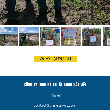
QUAY LẠI DỰ ÁN
CÔNG TY TNHH KỸ THUẬT KHẢO SÁT VIỆT
Liên hệ
contact@vhs-survey.com