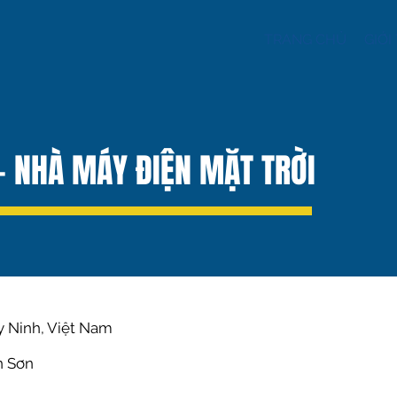
TRANG CHỦ
GIỚI
 - NHÀ MÁY ĐIỆN MẶT TRỜI
ây Ninh, Việt Nam
n Sơn