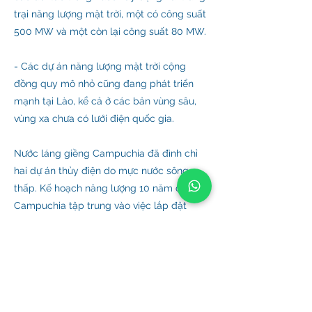
trại năng lượng mặt trời, một có công suất
500 MW và một còn lại công suất 80 MW.
- Các dự án năng lượng mặt trời cộng
đồng quy mô nhỏ cũng đang phát triển
mạnh tại Lào, kể cả ở các bản vùng sâu,
vùng xa chưa có lưới điện quốc gia.
Nước láng giềng Campuchia đã đình chỉ
hai dự án thủy điện do mực nước sông
thấp. Kế hoạch năng lượng 10 năm của
Campuchia tập trung vào việc lắp đặt
công suất mặt trời cùng với các nhà máy
điện than. Chính phủ nước này đã phê
duyệt kế hoạch cho 300 MW năng lượng
mặt trời và dự kiến ​​sẽ bổ sung thêm công
suất mỗi năm, bắt đầu từ năm 2021.